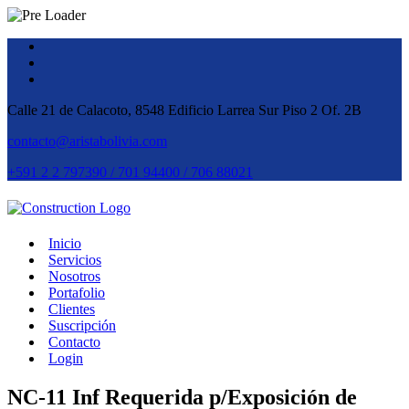
Calle 21 de Calacoto, 8548 Edificio Larrea Sur Piso 2 Of. 2B
contacto@aristabolivia.com
+591 2 2 797390 / 701 94400 / 706 88021
Inicio
Servicios
Nosotros
Portafolio
Clientes
Suscripción
Contacto
Login
NC-11 Inf Requerida p/Exposición de