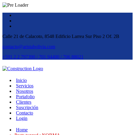
Calle 21 de Calacoto, 8548 Edificio Larrea Sur Piso 2 Of. 2B
contacto@aristabolivia.com
+591 2 2 797390 / 701 94400 / 706 88021
Inicio
Servicios
Nosotros
Portafolio
Clientes
Suscripción
Contacto
Login
Home