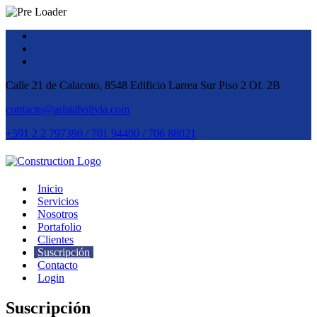
Calle 21 de Calacoto, 8548 Edificio Larrea Sur Piso 2 Of. 2B
contacto@aristabolivia.com
+591 2 2 797390 / 701 94400 / 706 88021
Inicio
Servicios
Nosotros
Portafolio
Clientes
Suscripción
Contacto
Login
Suscripción