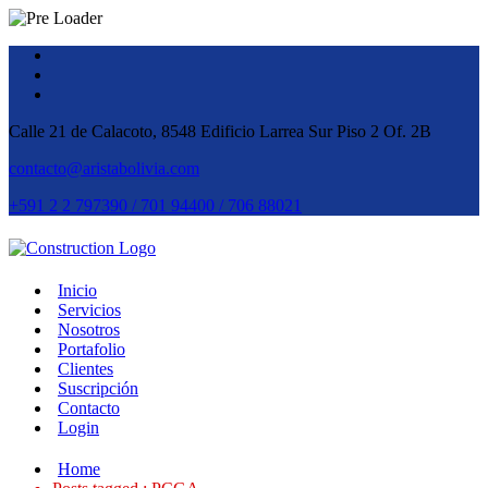
Calle 21 de Calacoto, 8548 Edificio Larrea Sur Piso 2 Of. 2B
contacto@aristabolivia.com
+591 2 2 797390 / 701 94400 / 706 88021
Inicio
Servicios
Nosotros
Portafolio
Clientes
Suscripción
Contacto
Login
Home