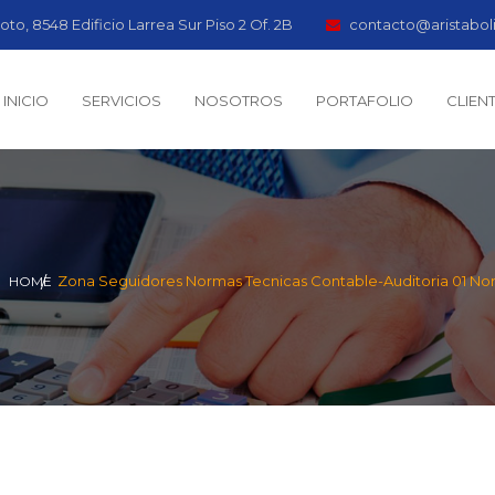
oto, 8548 Edificio Larrea Sur Piso 2 Of. 2B
contacto@aristabol
INICIO
SERVICIOS
NOSOTROS
PORTAFOLIO
CLIEN
Zona Seguidores
Normas Tecnicas Contable-Auditoria
01 No
HOME