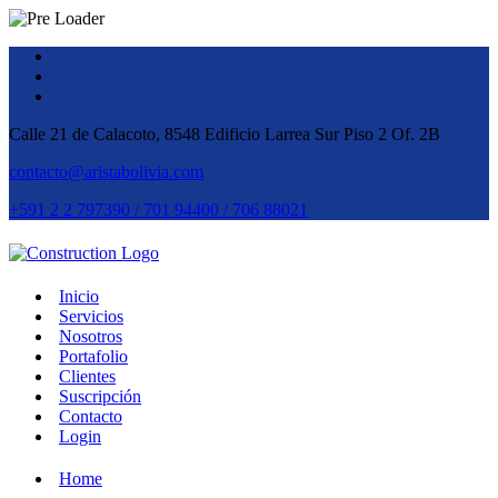
Calle 21 de Calacoto, 8548 Edificio Larrea Sur Piso 2 Of. 2B
contacto@aristabolivia.com
+591 2 2 797390 / 701 94400 / 706 88021
Inicio
Servicios
Nosotros
Portafolio
Clientes
Suscripción
Contacto
Login
Home