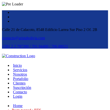
Calle 21 de Calacoto, 8548 Edificio Larrea Sur Piso 2 Of. 2B
contacto@aristabolivia.com
+591 2 2 797390 / 701 94400 / 706 88021
Inicio
Servicios
Nosotros
Portafolio
Clientes
Suscripción
Contacto
Login
Home