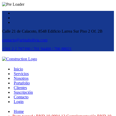
Calle 21 de Calacoto, 8548 Edificio Larrea Sur Piso 2 Of. 2B
contacto@aristabolivia.com
+591 2 2 797390 / 701 94400 / 706 88021
Inicio
Servicios
Nosotros
Portafolio
Clientes
Suscripción
Contacto
Login
Home