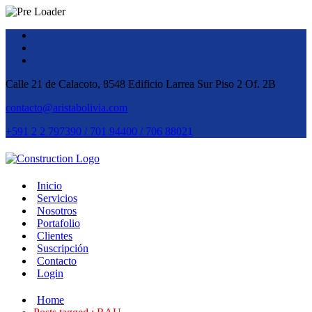
Calle 21 de Calacoto, 8548 Edificio Larrea Sur Piso 2 Of. 2B
contacto@aristabolivia.com
+591 2 2 797390 / 701 94400 / 706 88021
Inicio
Servicios
Nosotros
Portafolio
Clientes
Suscripción
Contacto
Login
Home