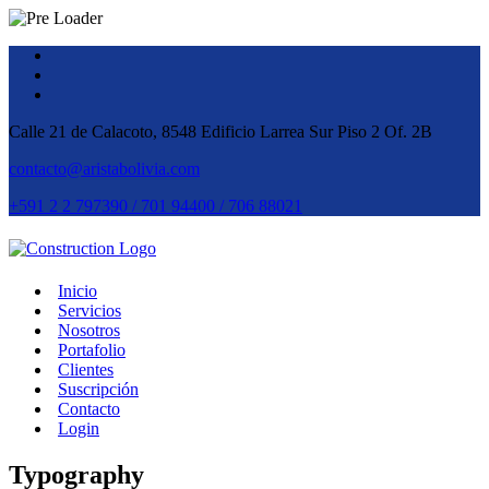
Calle 21 de Calacoto, 8548 Edificio Larrea Sur Piso 2 Of. 2B
contacto@aristabolivia.com
+591 2 2 797390 / 701 94400 / 706 88021
Inicio
Servicios
Nosotros
Portafolio
Clientes
Suscripción
Contacto
Login
Typography