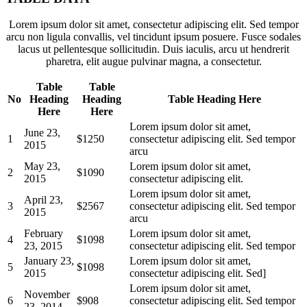
Lorem ipsum dolor sit amet, consectetur adipiscing elit. Sed tempor
arcu non ligula convallis, vel tincidunt ipsum posuere. Fusce sodales
lacus ut pellentesque sollicitudin. Duis iaculis, arcu ut hendrerit
pharetra, elit augue pulvinar magna, a consectetur.
Table
Table
No
Heading
Heading
Table Heading Here
Here
Here
Lorem ipsum dolor sit amet,
June 23,
1
$1250
consectetur adipiscing elit. Sed tempor
2015
arcu
May 23,
Lorem ipsum dolor sit amet,
2
$1090
2015
consectetur adipiscing elit.
Lorem ipsum dolor sit amet,
April 23,
3
$2567
consectetur adipiscing elit. Sed tempor
2015
arcu
February
Lorem ipsum dolor sit amet,
4
$1098
23, 2015
consectetur adipiscing elit. Sed tempor
January 23,
Lorem ipsum dolor sit amet,
5
$1098
2015
consectetur adipiscing elit. Sed]
Lorem ipsum dolor sit amet,
November
6
$908
consectetur adipiscing elit. Sed tempor
23, 2014