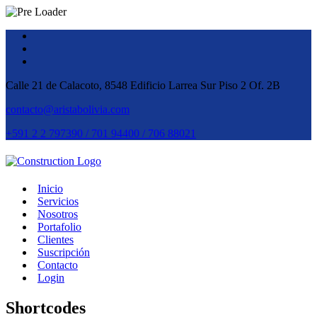
Calle 21 de Calacoto, 8548 Edificio Larrea Sur Piso 2 Of. 2B
contacto@aristabolivia.com
+591 2 2 797390 / 701 94400 / 706 88021
Inicio
Servicios
Nosotros
Portafolio
Clientes
Suscripción
Contacto
Login
Shortcodes