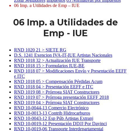
Zona Seguidores
Impuestos
03 Normativas por Impuestos
06 Imp. a Utilidades de Emp – IUE
06 Imp. a Utilidades de
Emp - IUE
RND 1020 21 > SIETE RG
D.S. 1241 Exencion IVA-IT-IUE Artistas Nacionales
RND 1018 32 > Actualización IUE Transporte
RND 1018 15 > Formularios IUE-BE
RND 1018 07 > Modificaciones Envío y Presentación EEFF
e ITC
RND 1018 05 > Compensación Pérdidas Acum
RND 1018 04 > Presentación EEFF e ITC
RND 1019 08 > Prórroga SIAT Constructores
RND 1019 07 > Prórroga presentación EEFF 2018
RND 1019 04 > Prórroga SIAT Constructores
RND 10-0044-13 Comercio Electrónico
RND 10-0013-13 Contrib Hidrocarburos
RND 10-0043-12 Esp Púb Artistas Extranj
RND 10-0019-12 Presentación DDJJ Por Davinci
RND 10-0019-06 Transporte Interdepartamental