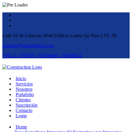
Calle 21 de Calacoto, 8548 Edificio Larrea Sur Piso 2 Of. 2B
contacto@aristabolivia.com
+591 2 2 797390 / 701 94400 / 706 88021
Inicio
Servicios
Nosotros
Portafolio
Clientes
Suscripción
Contacto
Login
Home