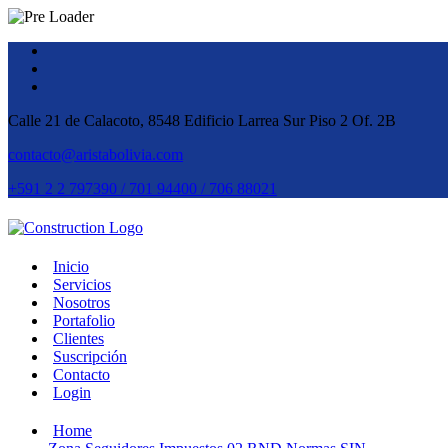
Calle 21 de Calacoto, 8548 Edificio Larrea Sur Piso 2 Of. 2B
contacto@aristabolivia.com
+591 2 2 797390 / 701 94400 / 706 88021
Inicio
Servicios
Nosotros
Portafolio
Clientes
Suscripción
Contacto
Login
Home