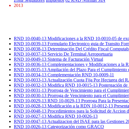
Zona Seguidores
Impuestos
02 RND Normas SIN
2013
RND 10-0040-13 Modificaciones a la RND 10-0010-05 de exc
RND 10-0039-13 Formulario Electronico guia de Transito For
RND 10-0038-13 Determinación Del Crédito Fiscal Computabl
RND 10-0037-13 Servicio De Terminal Aeroportuaria
RND 10-0049-13 Sistema de Facturación Virtual
RND 10-0036-13 Complementaciones y Modificaciones a la 
RND 10-0035-13 Ampliación del Plazo Para el Cumplimiento 
RND 10-0034-13 Complementación RND 10-0009-11
RND 10-0033-13 Actualización Cuota Fija Por Hectarea del 
RND 10-0032-13 Modifica RND 10-0015-13 Postergación de Vi
RND 10-0031-13 Prorroga de Vencimiento para el Cumplimient
RND 10-0030-13 Prorroga de Vencimiento para el Cumplimient
RND 10-0029-13 RND 10-0029-13 Prorroga Para la Presentac
RND 10-0028-13 Modificación a la RDN 10-0012-13 Presentaci
RND 10-0048-13 Procedimientos para la Solicitud de Accion d
RND 10-0027-13 Modifica RND 10-0026-13
RND 10-0047-13 Actualizacion del ISAE para las Gestiones 2
RND 10-0026-13 Categorización como GRACO