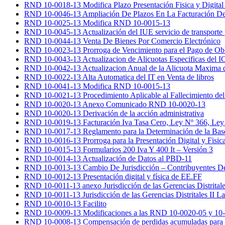
RND 10-0018-13 Modifica Plazo Presentación Fisica y Digita
RND 10-0046-13 Ampliación De Plazos En La Facturación De 
RND 10-0025-13 Modifica RND 10-0015-13
RND 10-0045-13 Actualización del IUE servicio de transporte p
RND 10-0044-13 Venta De Bienes Por Comercio Electrónico
RND 10-0023-13 Prorroga de Vencimiento para el Pago de Obli
RND 10-0043-13 Actualizacion de Alicuotas Especificas del I
RND 10-0042-13 Actualizacion Anual de la Alicuota Maxima
RND 10-0022-13 Alta Automatica del IT en Venta de libros
RND 10-0041-13 Modifica RND 10-0015-13
RND 10-0021-13 Procedimiento Aplicable al Fallecimiento del
RND 10-0020-13 Anexo Comunicado RND 10-0020-13
RND 10-0020-13 Derivación de la acción administrativa
RND 10-0019-13 Facturación Iva Tasa Cero, Ley Nº 366, Ley 
RND 10-0017-13 Reglamento para la Determinación de la Bas
RND 10-0016-13 Prorroga para la Presentación Digital y Fisic
RND 10-0015-13 Formularios 200 Iva Y 400 It – Versión 3
RND 10-0014-13 Actualización de Datos al PBD-11
RND 10-0013-13 Cambio De Jurisdicción – Contribuyentes De
RND 10-0012-13 Presentación digital y física de EE.FF
RND 10-0011-13 anexo Jurisdicción de las Gerencias Distritale
RND 10-0011-13 Jurisdicción de las Gerencias Distritales II L
RND 10-0010-13 Facilito
RND 10-0009-13 Modificaciones a las RND 10-0020-05 y 10
RND 10-0008-13 Compensación de perdidas acumuladas para e