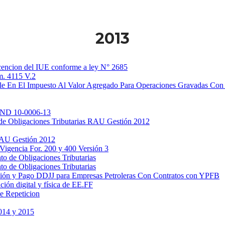
2013
encion del IUE conforme a ley N° 2685
m. 4115 V.2
e En El Impuesto Al Valor Agregado Para Operaciones Gravadas Con
RND 10-0006-13
de Obligaciones Tributarias RAU Gestión 2012
RAU Gestión 2012
gencia For. 200 y 400 Versión 3
o de Obligaciones Tributarias
o de Obligaciones Tributarias
ión y Pago DDJJ para Empresas Petroleras Con Contratos con YPFB
ón digital y física de EE.FF
e Repeticion
014 y 2015