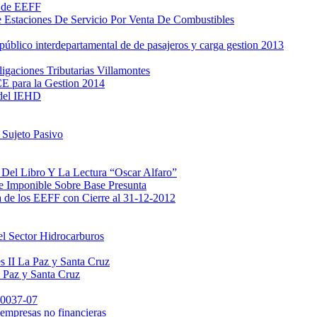
l de EEFF
Estaciones De Servicio Por Venta De Combustibles
úblico interdepartamental de de pasajeros y carga gestion 2013
gaciones Tributarias Villamontes
CE para la Gestion 2014
 del IEHD
 Sujeto Pasivo
Del Libro Y La Lectura “Oscar Alfaro”
e Imponible Sobre Base Presunta
a de los EEFF con Cierre al 31-12-2012
l Sector Hidrocarburos
s II La Paz y Santa Cruz
a Paz y Santa Cruz
-0037-07
mpresas no financieras