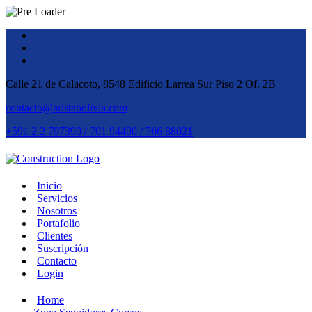
Calle 21 de Calacoto, 8548 Edificio Larrea Sur Piso 2 Of. 2B
contacto@aristabolivia.com
+591 2 2 797390 / 701 94400 / 706 88021
Inicio
Servicios
Nosotros
Portafolio
Clientes
Suscripción
Contacto
Login
Home