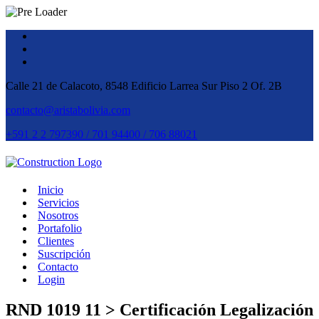
Calle 21 de Calacoto, 8548 Edificio Larrea Sur Piso 2 Of. 2B
contacto@aristabolivia.com
+591 2 2 797390 / 701 94400 / 706 88021
Inicio
Servicios
Nosotros
Portafolio
Clientes
Suscripción
Contacto
Login
RND 1019 11 > Certificación Legalización