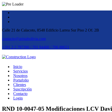
Calle 21 de Calacoto, 8548 Edificio Larrea Sur Piso 2 Of. 2B
contacto@aristabolivia.com
+591 2 2 797390 / 701 94400 / 706 88021
Inicio
Servicios
Nosotros
Portafolio
Clientes
Suscripción
Contacto
Login
RND 10-0047-05 Modificaciones LCV Davi