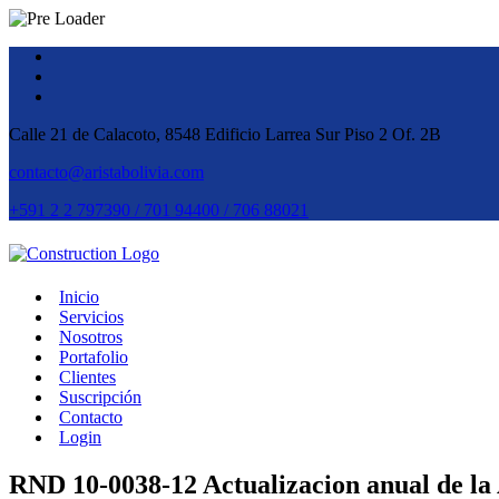
Calle 21 de Calacoto, 8548 Edificio Larrea Sur Piso 2 Of. 2B
contacto@aristabolivia.com
+591 2 2 797390 / 701 94400 / 706 88021
Inicio
Servicios
Nosotros
Portafolio
Clientes
Suscripción
Contacto
Login
RND 10-0038-12 Actualizacion anual de l