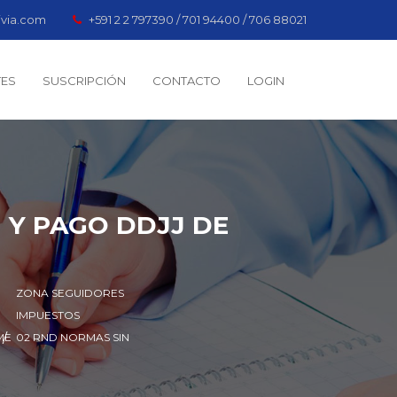
ivia.com
+591 2 2 797390 / 701 94400 / 706 88021
TES
SUSCRIPCIÓN
CONTACTO
LOGIN
 Y PAGO DDJJ DE
ZONA SEGUIDORES
IMPUESTOS
ME
02 RND NORMAS SIN