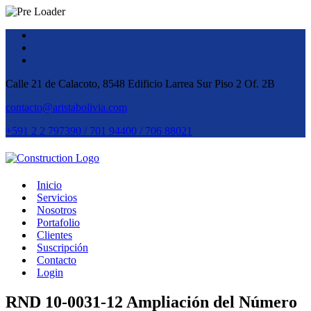
Calle 21 de Calacoto, 8548 Edificio Larrea Sur Piso 2 Of. 2B
contacto@aristabolivia.com
+591 2 2 797390 / 701 94400 / 706 88021
Inicio
Servicios
Nosotros
Portafolio
Clientes
Suscripción
Contacto
Login
RND 10-0031-12 Ampliación del Número