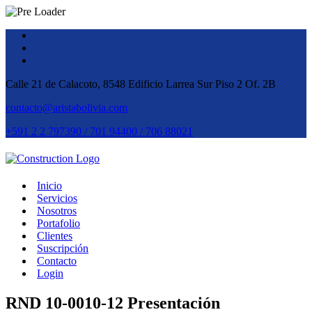
Calle 21 de Calacoto, 8548 Edificio Larrea Sur Piso 2 Of. 2B
contacto@aristabolivia.com
+591 2 2 797390 / 701 94400 / 706 88021
Inicio
Servicios
Nosotros
Portafolio
Clientes
Suscripción
Contacto
Login
RND 10-0010-12 Presentación