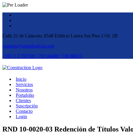
Calle 21 de Calacoto, 8548 Edificio Larrea Sur Piso 2 Of. 2B
contacto@aristabolivia.com
+591 2 2 797390 / 701 94400 / 706 88021
Inicio
Servicios
Nosotros
Portafolio
Clientes
Suscripción
Contacto
Login
RND 10-0020-03 Redención de Títulos Valo