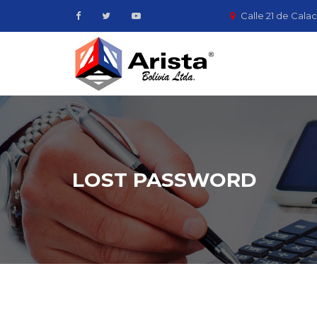
Calle 21 de Calac
LOST PASSWORD