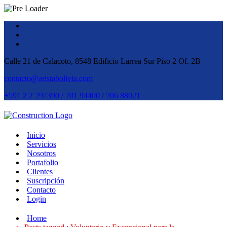
Calle 21 de Calacoto, 8548 Edificio Larrea Sur Piso 2 Of. 2B
contacto@aristabolivia.com
+591 2 2 797390 / 701 94400 / 706 88021
Inicio
Servicios
Nosotros
Portafolio
Clientes
Suscripción
Contacto
Login
Home