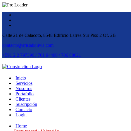
Calle 21 de Calacoto, 8548 Edificio Larrea Sur Piso 2 Of. 2B
contacto@aristabolivia.com
+591 2 2 797390 / 701 94400 / 706 88021
Inicio
Servicios
Nosotros
Portafolio
Clientes
Suscripción
Contacto
Login
Home