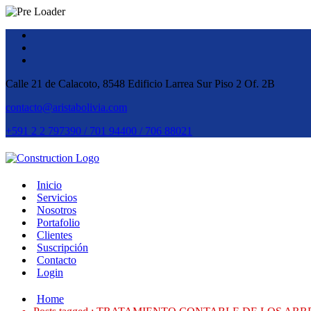
Calle 21 de Calacoto, 8548 Edificio Larrea Sur Piso 2 Of. 2B
contacto@aristabolivia.com
+591 2 2 797390 / 701 94400 / 706 88021
Inicio
Servicios
Nosotros
Portafolio
Clientes
Suscripción
Contacto
Login
Home