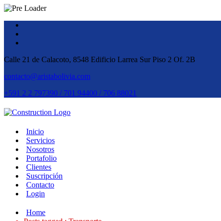
Calle 21 de Calacoto, 8548 Edificio Larrea Sur Piso 2 Of. 2B
contacto@aristabolivia.com
+591 2 2 797390 / 701 94400 / 706 88021
Inicio
Servicios
Nosotros
Portafolio
Clientes
Suscripción
Contacto
Login
Home