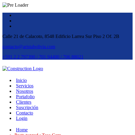
Calle 21 de Calacoto, 8548 Edificio Larrea Sur Piso 2 Of. 2B
contacto@aristabolivia.com
+591 2 2 797390 / 701 94400 / 706 88021
Inicio
Servicios
Nosotros
Portafolio
Clientes
Suscripción
Contacto
Login
Home