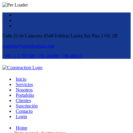
Calle 21 de Calacoto, 8548 Edificio Larrea Sur Piso 2 Of. 2B
contacto@aristabolivia.com
+591 2 2 797390 / 701 94400 / 706 88021
Inicio
Servicios
Nosotros
Portafolio
Clientes
Suscripción
Contacto
Login
Home