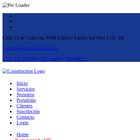
Calle 21 de Calacoto, 8548 Edificio Larrea Sur Piso 2 Of. 2B
contacto@aristabolivia.com
+591 2 2 797390 / 701 94400 / 706 88021
Inicio
Servicios
Nosotros
Portafolio
Clientes
Suscripción
Contacto
Login
Home