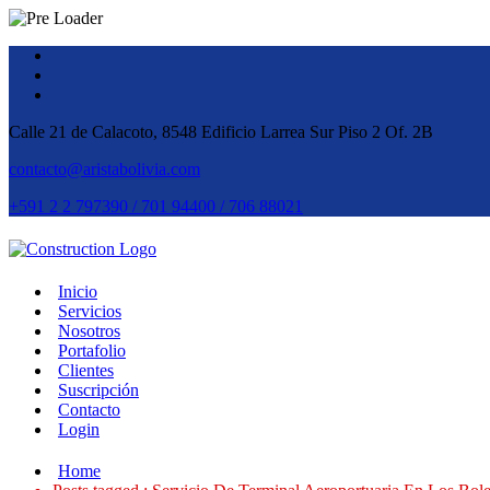
Calle 21 de Calacoto, 8548 Edificio Larrea Sur Piso 2 Of. 2B
contacto@aristabolivia.com
+591 2 2 797390 / 701 94400 / 706 88021
Inicio
Servicios
Nosotros
Portafolio
Clientes
Suscripción
Contacto
Login
Home