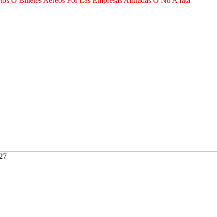
tos O Billetes Aéreos Por Las Empresas Afiliadas O No A Iata
027