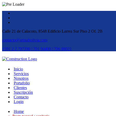
Calle 21 de Calacoto, 8548 Edificio Larrea Sur Piso 2 Of. 2B
contacto@aristabolivia.com
+591 2 2 797390 / 701 94400 / 706 88021
Inicio
Servicios
Nosotros
Portafolio
Clientes
Suscripción
Contacto
Login
Home