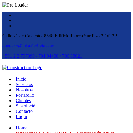
Calle 21 de Calacoto, 8548 Edificio Larrea Sur Piso 2 Of. 2B
contacto@aristabolivia.com
+591 2 2 797390 / 701 94400 / 706 88021
Inicio
Servicios
Nosotros
Portafolio
Clientes
Suscripción
Contacto
Login
Home