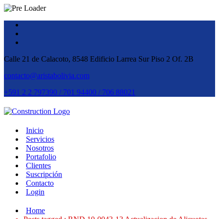
Calle 21 de Calacoto, 8548 Edificio Larrea Sur Piso 2 Of. 2B
contacto@aristabolivia.com
+591 2 2 797390 / 701 94400 / 706 88021
Inicio
Servicios
Nosotros
Portafolio
Clientes
Suscripción
Contacto
Login
Home