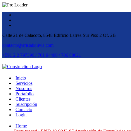
Calle 21 de Calacoto, 8548 Edificio Larrea Sur Piso 2 Of. 2B
contacto@aristabolivia.com
+591 2 2 797390 / 701 94400 / 706 88021
Inicio
Servicios
Nosotros
Portafolio
Clientes
Suscripción
Contacto
Login
Home