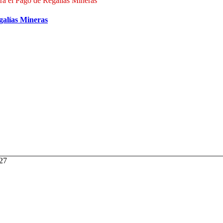
a el Pago de Regalías Mineras
galías Mineras
027