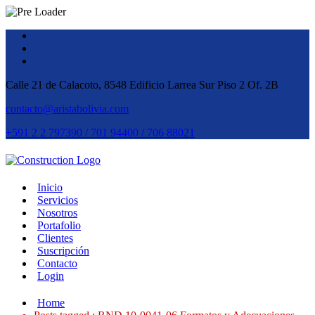
Calle 21 de Calacoto, 8548 Edificio Larrea Sur Piso 2 Of. 2B
contacto@aristabolivia.com
+591 2 2 797390 / 701 94400 / 706 88021
Inicio
Servicios
Nosotros
Portafolio
Clientes
Suscripción
Contacto
Login
Home