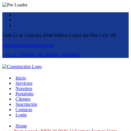
Calle 21 de Calacoto, 8548 Edificio Larrea Sur Piso 2 Of. 2B
contacto@aristabolivia.com
+591 2 2 797390 / 701 94400 / 706 88021
Inicio
Servicios
Nosotros
Portafolio
Clientes
Suscripción
Contacto
Login
Home