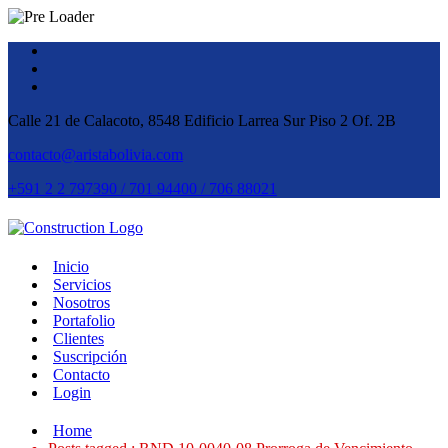
Calle 21 de Calacoto, 8548 Edificio Larrea Sur Piso 2 Of. 2B
contacto@aristabolivia.com
+591 2 2 797390 / 701 94400 / 706 88021
Inicio
Servicios
Nosotros
Portafolio
Clientes
Suscripción
Contacto
Login
Home