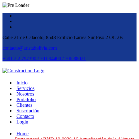
Calle 21 de Calacoto, 8548 Edificio Larrea Sur Piso 2 Of. 2B
contacto@aristabolivia.com
+591 2 2 797390 / 701 94400 / 706 88021
Inicio
Servicios
Nosotros
Portafolio
Clientes
Suscripción
Contacto
Login
Home