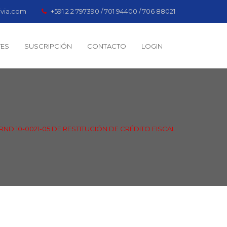
ivia.com
+591 2 2 797390 / 701 94400 / 706 88021
TES
SUSCRIPCIÓN
CONTACTO
LOGIN
RND 10-0021-05 DE RESTITUCIÓN DE CRÉDITO FISCAL