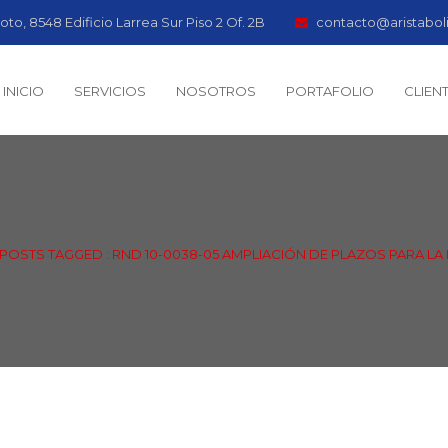
oto, 8548 Edificio Larrea Sur Piso 2 Of. 2B
contacto@aristabol
INICIO
SERVICIOS
NOSOTROS
PORTAFOLIO
CLIEN
POSTS TAGGED : RND 10-0038-05 AMPLIACIÓN DE PLAZOS PARA LA 