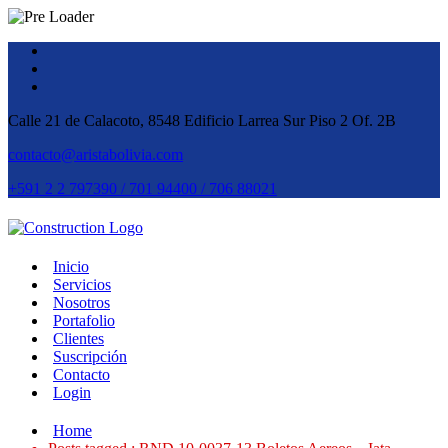
Calle 21 de Calacoto, 8548 Edificio Larrea Sur Piso 2 Of. 2B
contacto@aristabolivia.com
+591 2 2 797390 / 701 94400 / 706 88021
Inicio
Servicios
Nosotros
Portafolio
Clientes
Suscripción
Contacto
Login
Home