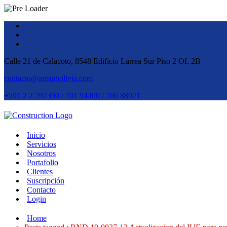
Calle 21 de Calacoto, 8548 Edificio Larrea Sur Piso 2 Of. 2B
contacto@aristabolivia.com
+591 2 2 797390 / 701 94400 / 706 88021
Inicio
Servicios
Nosotros
Portafolio
Clientes
Suscripción
Contacto
Login
Home