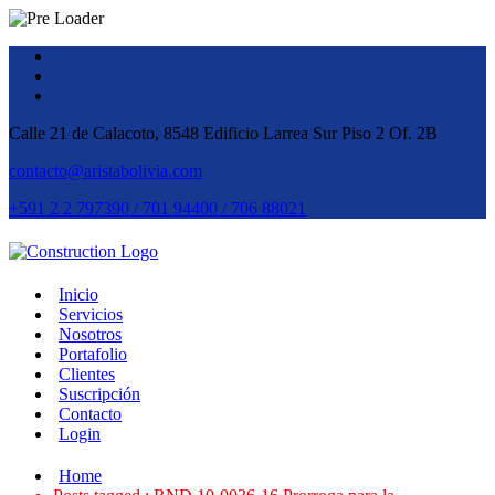
Calle 21 de Calacoto, 8548 Edificio Larrea Sur Piso 2 Of. 2B
contacto@aristabolivia.com
+591 2 2 797390 / 701 94400 / 706 88021
Inicio
Servicios
Nosotros
Portafolio
Clientes
Suscripción
Contacto
Login
Home