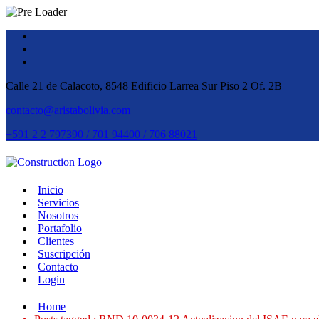
Calle 21 de Calacoto, 8548 Edificio Larrea Sur Piso 2 Of. 2B
contacto@aristabolivia.com
+591 2 2 797390 / 701 94400 / 706 88021
Inicio
Servicios
Nosotros
Portafolio
Clientes
Suscripción
Contacto
Login
Home