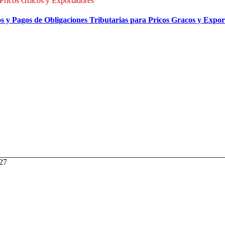
Pricos Gracos y Exportadores
 y Pagos de Obligaciones Tributarias para Pricos Gracos y Expor
027