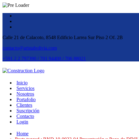
Calle 21 de Calacoto, 8548 Edificio Larrea Sur Piso 2 Of. 2B
contacto@aristabolivia.com
+591 2 2 797390 / 701 94400 / 706 88021
Inicio
Servicios
Nosotros
Portafolio
Clientes
Suscripción
Contacto
Login
Home