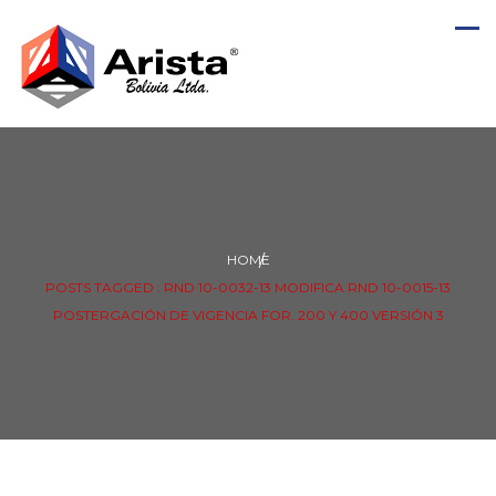
HOME
POSTS TAGGED : RND 10-0032-13 MODIFICA RND 10-0015-13
POSTERGACIÓN DE VIGENCIA FOR. 200 Y 400 VERSIÓN 3