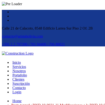
Calle 21 de Calacoto, 8548 Edificio Larrea Sur Piso 2 Of. 2B
contacto@aristabolivia.com
+591 2 2 797390 / 701 94400 / 706 88021
Inicio
Servicios
Nosotros
Portafolio
Clientes
Suscripción
Contacto
Login
Home