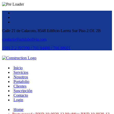
Calle 21 de Calacoto, 8548 Edificio Larrea Sur Piso 2 Of. 2B
contacto@aristabolivia.com
+591 2 2 797390 / 701 94400 / 706 88021
Inicio
Servicios
Nosotros
Portafolio
Clientes
Suscripción
Contacto
Login
Home