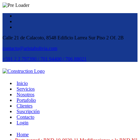
Calle 21 de Calacoto, 8548 Edificio Larrea Sur Piso 2 Of. 2B
contacto@aristabolivia.com
+591 2 2 797390 / 701 94400 / 706 88021
Inicio
Servicios
Nosotros
Portafolio
Clientes
Suscripción
Contacto
Login
Home