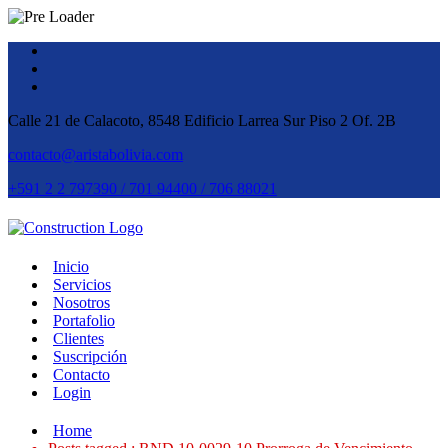
Calle 21 de Calacoto, 8548 Edificio Larrea Sur Piso 2 Of. 2B
contacto@aristabolivia.com
+591 2 2 797390 / 701 94400 / 706 88021
Inicio
Servicios
Nosotros
Portafolio
Clientes
Suscripción
Contacto
Login
Home