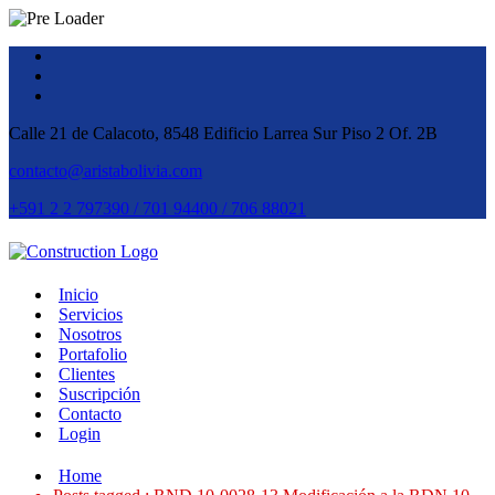
Calle 21 de Calacoto, 8548 Edificio Larrea Sur Piso 2 Of. 2B
contacto@aristabolivia.com
+591 2 2 797390 / 701 94400 / 706 88021
Inicio
Servicios
Nosotros
Portafolio
Clientes
Suscripción
Contacto
Login
Home