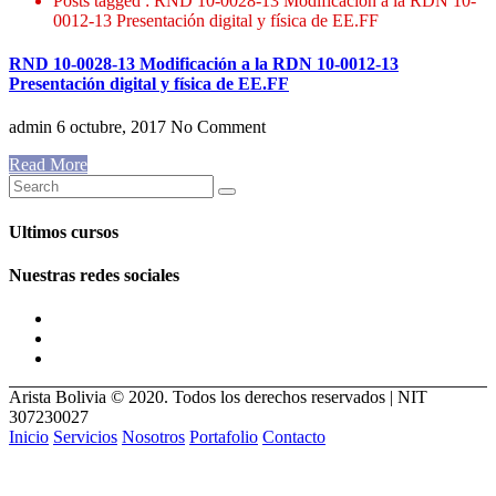
Posts tagged : RND 10-0028-13 Modificación a la RDN 10-
0012-13 Presentación digital y física de EE.FF
RND 10-0028-13 Modificación a la RDN 10-0012-13
Presentación digital y física de EE.FF
admin
6 octubre, 2017
No Comment
Read More
Ultimos cursos
Nuestras redes sociales
Arista Bolivia © 2020. Todos los derechos reservados | NIT
307230027
Inicio
Servicios
Nosotros
Portafolio
Contacto